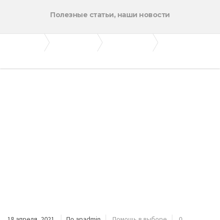
Полезные статьи, наши новости
Апогей-Строй
Полезные статьи
Помощь в выборе
Требования к цементу для приготовления бетона
18 апреля, 2021
По apadmin
Помощь в выборе
0