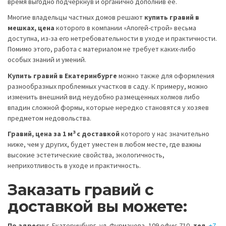
время выгодно подчеркнув и органично дополнив ее.
Многие владельцы частных домов решают
купить гравий в
мешках, цена
которого в компании «Апогей-строй» весьма
доступна, из-за его нетребовательности в уходе и практичности.
Помимо этого, работа с материалом не требует каких-либо
особых знаний и умений.
Купить гравий в Екатеринбурге
можно также для оформления
разнообразных проблемных участков в саду. К примеру, можно
изменить внешний вид неудобно размещенных холмов либо
впадин сложной формы, которые нередко становятся у хозяев
предметом недовольства.
3
Гравий, цена за 1 м
с доставкой
которого у нас значительно
ниже, чем у других, будет уместен в любом месте, где важны
высокие эстетические свойства, экологичность,
неприхотливость в уходе и практичность.
Заказать гравий с
доставкой вы можете:
По адресу:
г. Екатеринбург, ул. Фурманова, 109 офис 710,
тел.
+7