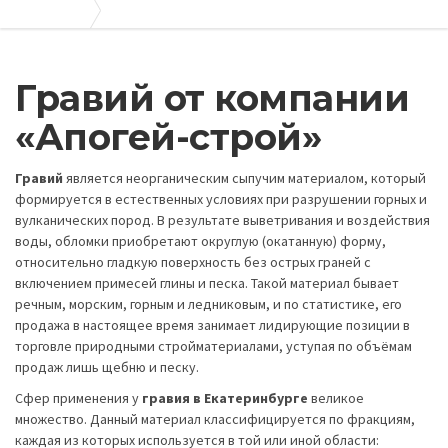
Апогей-Строй
Гравий
Гравий от компании
«Апогей-строй»
Гравий
является неорганическим сыпучим материалом, который
формируется в естественных условиях при разрушении горных и
вулканических пород. В результате выветривания и воздействия
воды, обломки приобретают округлую (окатанную) форму,
относительно гладкую поверхность без острых граней с
включением примесей глины и песка. Такой материал бывает
речным, морским, горным и ледниковым, и по статистике, его
продажа в настоящее время занимает лидирующие позиции в
торговле природными стройматериалами, уступая по объёмам
продаж лишь щебню и песку.
Сфер применения у
гравия в Екатеринбурге
великое
множество. Данный материал классифицируется по фракциям,
каждая из которых используется в той или иной области: