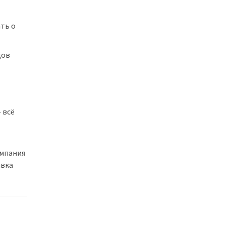
ть о
дов
 всё
омпания
авка