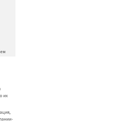
лем
ы
о их
ация,
пании-