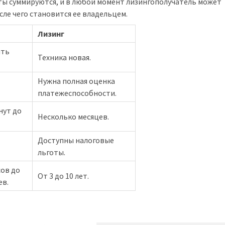
аты суммируются, и в любой момент лизингополучатель может
ле чего становится ее владельцем.
Лизинг
ыть
Техника новая.
Нужна полная оценка
платежеспособности.
нут до
Несколько месяцев.
Доступны налоговые
льготы.
сов до
От 3 до 10 лет.
ев.