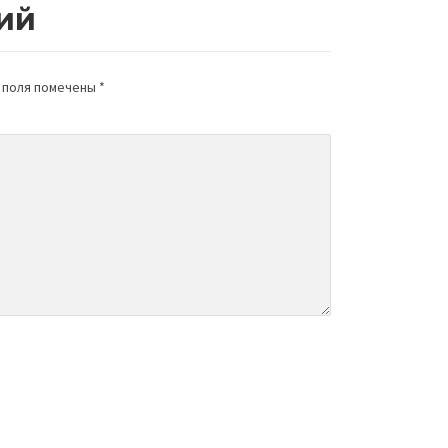
ий
 поля помечены
*