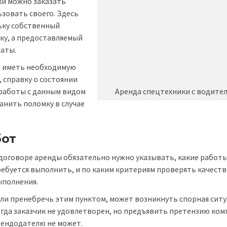
ки можно заказать
ьзовать своего. Здесь
ьку собственный
ку, а предоставляемый
аты.
н иметь необходимую
 справку о состоянии
 работы с данным видом
Аренда спецтехники с водите
анить поломку в случае
бот
договоре аренды обязательно нужно указывать, какие работ
ебуется выполнить, и по каким критериям проверять качеств
ыполнения.
ли пренебречь этим пунктом, может возникнуть спорная ситу
гда заказчик не удовлетворен, но предъявить претензию ком
рендодателю не может.