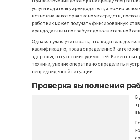
При заключении договора на аренду спецтехни
услуги водителя у арендодателя, а можно испол
возможна некоторая экономия средств, поскол
работник может получать фиксированную став
арендодателем потребует дополнительной опл
Однако нужно учитывать, что водитель долже
квалификацию, права определенной категории,
здоровья, отсутствии судимостей. Важен опыт
техники, умение оперативно определить и устр
непредвиденной ситуации.
Проверка выполнения ра
В 
тр
в
Ес
ко
а