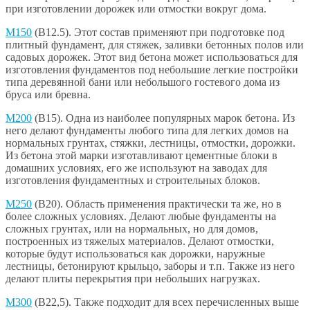
при изготовлении дорожек или отмостки вокруг дома.
М150
(В12.5). Этот состав применяют при подготовке под
плитный фундамент, для стяжек, заливки бетонных полов или
садовых дорожек. Этот вид бетона может использоваться для
изготовления фундаментов под небольшие легкие постройки
типа деревянной бани или небольшого гостевого дома из
бруса или бревна.
М200
(В15). Одна из наиболее популярных марок бетона. Из
него делают фундаменты любого типа для легких домов на
нормальных грунтах, стяжки, лестницы, отмостки, дорожки.
Из бетона этой марки изготавливают цементные блоки в
домашних условиях, его же используют на заводах для
изготовления фундаментных и строительных блоков.
М250
(В20). Область применения практически та же, но в
более сложных условиях. Делают любые фундаменты на
сложных грунтах, или на нормальных, но для домов,
построенных из тяжелых материалов. Делают отмостки,
которые будут использоваться как дорожки, наружные
лестницы, бетонируют крыльцо, заборы и т.п. Также из него
делают плиты перекрытия при небольших нагрузках.
М300
(В22,5). Также подходит для всех перечисленных выше