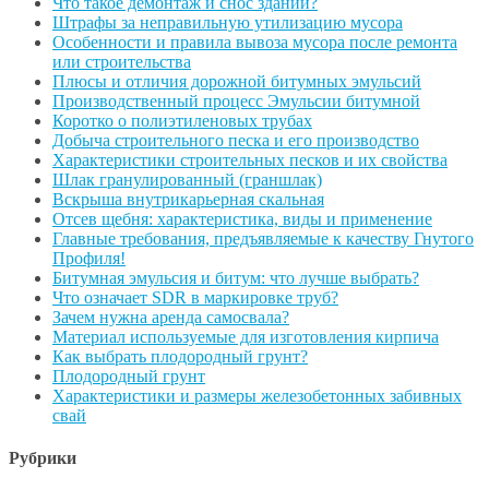
Что такое демонтаж и снос зданий?
Штрафы за неправильную утилизацию мусора
Особенности и правила вывоза мусора после ремонта
или строительства
Плюсы и отличия дорожной битумных эмульсий
Производственный процесс Эмульсии битумной
Коротко о полиэтиленовых трубах
Добыча строительного песка и его производство
Характеристики строительных песков и их свойства
Шлак гранулированный (граншлак)
Вскрыша внутрикарьерная скальная
Отсев щебня: характеристика, виды и применение
Главные требования, предъявляемые к качеству Гнутого
Профиля!
Битумная эмульсия и битум: что лучше выбрать?
Что означает SDR в маркировке труб?
Зачем нужна аренда самосвала?
Материал используемые для изготовления кирпича
Как выбрать плодородный грунт?
Плодородный грунт
Характеристики и размеры железобетонных забивных
свай
Рубрики