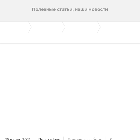
Полезные статьи, наши новости
Апогей-Строй
Полезные статьи
Помощь в выборе
Как правильно хранить цемент
25 июля, 2021
По apadmin
Помощь в выборе
0