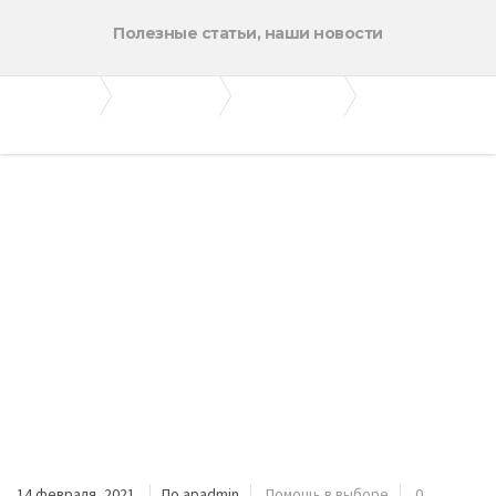
Полезные статьи, наши новости
Апогей-Строй
Полезные статьи
Помощь в выборе
Как классифицируется строительный песок
14 февраля, 2021
По apadmin
Помощь в выборе
0